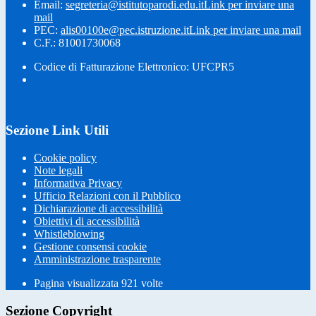
Email:
segreteria@istitutoparodi.edu.it
Link per inviare una
mail
PEC:
alis00100e@pec.istruzione.it
Link per inviare una mail
C.F.: 81001730068
Codice di Fatturazione Elettronico: UFCPR5
Sezione Link Utili
Cookie policy
Note legali
Informativa Privacy
Ufficio Relazioni con il Pubblico
Dichiarazione di accessibilità
Obiettivi di accessibilità
Whistleblowing
Gestione consensi cookie
Amministrazione trasparente
Pagina visualizzata
921
volte
Sezione Copyright