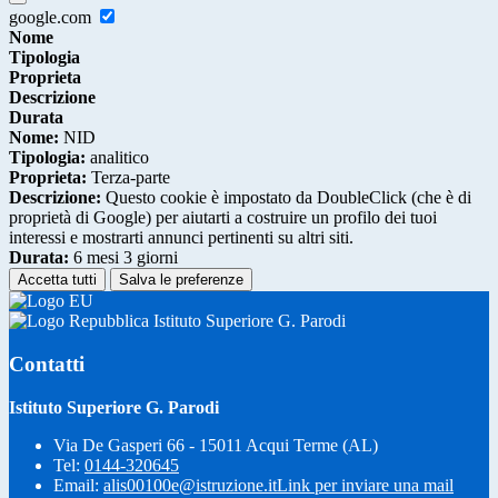
google.com
Nome
Tipologia
Proprieta
Descrizione
Durata
Nome:
NID
Tipologia:
analitico
Proprieta:
Terza-parte
Descrizione:
Questo cookie è impostato da DoubleClick (che è di
proprietà di Google) per aiutarti a costruire un profilo dei tuoi
interessi e mostrarti annunci pertinenti su altri siti.
Durata:
6 mesi 3 giorni
Accetta tutti
Salva le preferenze
Istituto Superiore G. Parodi
Contatti
Istituto Superiore G. Parodi
Via De Gasperi 66 - 15011 Acqui Terme (AL)
Tel:
0144-320645
Email:
alis00100e@istruzione.it
Link per inviare una mail