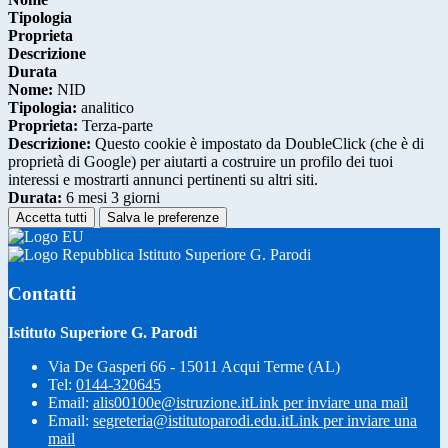
Tipologia
Proprieta
Descrizione
Durata
Nome:
NID
Tipologia:
analitico
Proprieta:
Terza-parte
Descrizione:
Questo cookie è impostato da DoubleClick (che è di
proprietà di Google) per aiutarti a costruire un profilo dei tuoi
interessi e mostrarti annunci pertinenti su altri siti.
Durata:
6 mesi 3 giorni
Accetta tutti
Salva le preferenze
Istituto Superiore G. Parodi
Contatti
Istituto Superiore G. Parodi
Via De Gasperi 66 - 15011 Acqui Terme (AL)
Tel:
0144-320645
Email:
alis00100e@istruzione.it
Link per inviare una mail
Email:
segreteria@istitutoparodi.edu.it
Link per inviare una
mail