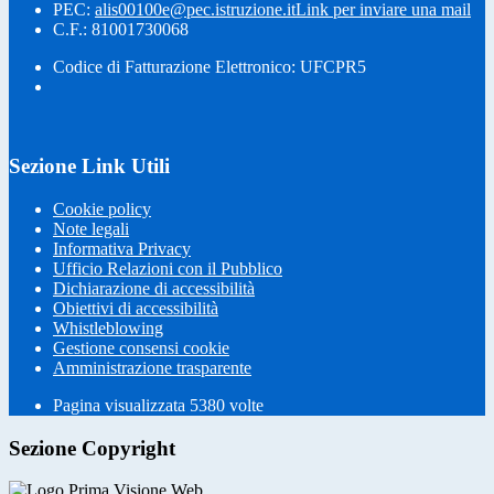
PEC:
alis00100e@pec.istruzione.it
Link per inviare una mail
C.F.: 81001730068
Codice di Fatturazione Elettronico: UFCPR5
Sezione Link Utili
Cookie policy
Note legali
Informativa Privacy
Ufficio Relazioni con il Pubblico
Dichiarazione di accessibilità
Obiettivi di accessibilità
Whistleblowing
Gestione consensi cookie
Amministrazione trasparente
Pagina visualizzata
5380
volte
Sezione Copyright