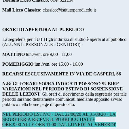
Telefono Liceo Classico:
0144322254,
Mail Liceo Classico:
classico@istitutoparodi.edu.it
ORARI DI APERTURA AL PUBBLICO
La segreteria per TUTTI gli indirizzi di studio è aperta al al pubblico
(ALUNNI - PERSONALE - GENITORI):
MATTINO
lun./ven. ore 9,00 - 11,00
POMERIGGIO
lun./ven. ore 15.00 - 16,00
RECARSI ESCLUSIVAMENTE IN VIA DE GASPERI, 66
N.B:
GLI ORARI SOPRA INDICATI POSSONO SUBIRE
VARIAZIONI NEL PERIODO ESTIVO DI SOSPENSIONE
DELLE LEZIONI.
Gli orari di ricevimento della segreteria per tale
periodo saranno debitamente comunicati mediante apposito avviso
pubblico nella home page di questo sito.
NEL PERIODO ESTIVO - DAL 22/06/20 AL 31/08/20 - LA
SEGRETERIA RICEVE IL PUBBLICO DALLE
ORE 9.00 ALLE ORE 11.00 DAL LUNEDI' AL VENERDI'