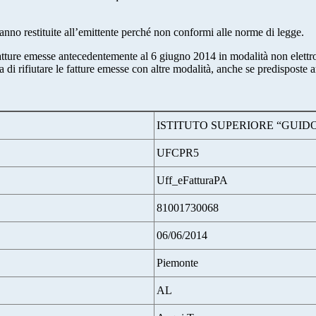
ranno restituite all’emittente perché non conformi alle norme di legge.
atture emesse antecedentemente al 6 giugno 2014 in modalità non elettro
ca di rifiutare le fatture emesse con altre modalità, anche se predispost
ISTITUTO SUPERIORE “GUID
UFCPR5
Uff_eFatturaPA
81001730068
06/06/2014
Piemonte
AL