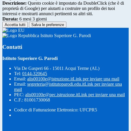
Descrizione:
Questo cookie è impostato da DoubleClick (che è di
proprietà di Google) per aiutarti a costruire un profilo dei tuoi
interessi e mostrarti annunci pertinenti su altri siti.
Durata:
6 mesi 3 giorni
Accetta tutti
Salva le preferenze
Istituto Superiore G. Parodi
Contatti
Istituto Superiore G. Parodi
Via De Gasperi 66 - 15011 Acqui Terme (AL)
Tel:
0144-320645
Email:
alis00100e@istruzione.it
Link per inviare una mail
Email:
segreteria@istitutoparodi.edu.it
Link per inviare una
mail
PEC:
alis00100e@pec.istruzione.it
Link per inviare una mail
C.F.: 81001730068
Codice di Fatturazione Elettronico: UFCPR5