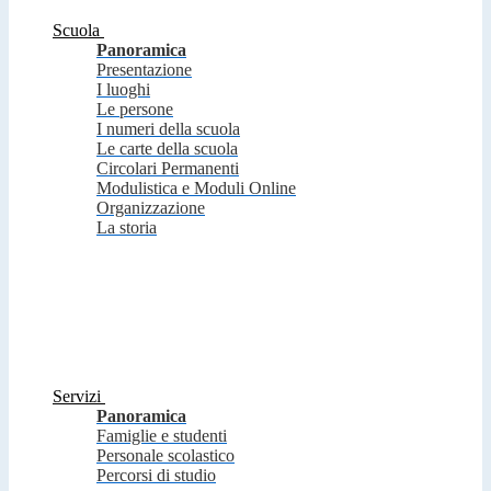
Scuola
Panoramica
Presentazione
I luoghi
Le persone
I numeri della scuola
Le carte della scuola
Circolari Permanenti
Modulistica e Moduli Online
Organizzazione
La storia
Servizi
Panoramica
Famiglie e studenti
Personale scolastico
Percorsi di studio