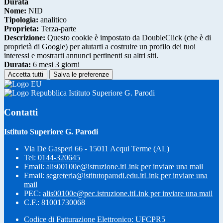
Durata
Nome:
NID
Tipologia:
analitico
Proprieta:
Terza-parte
Descrizione:
Questo cookie è impostato da DoubleClick (che è di
proprietà di Google) per aiutarti a costruire un profilo dei tuoi
interessi e mostrarti annunci pertinenti su altri siti.
Durata:
6 mesi 3 giorni
Accetta tutti
Salva le preferenze
Istituto Superiore G. Parodi
Contatti
Istituto Superiore G. Parodi
Via De Gasperi 66 - 15011 Acqui Terme (AL)
Tel:
0144-320645
Email:
alis00100e@istruzione.it
Link per inviare una mail
Email:
segreteria@istitutoparodi.edu.it
Link per inviare una
mail
PEC:
alis00100e@pec.istruzione.it
Link per inviare una mail
C.F.: 81001730068
Codice di Fatturazione Elettronico: UFCPR5