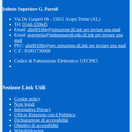
Istituto Superiore G. Parodi
Via De Gasperi 66 - 15011 Acqui Terme (AL)
Tel:
0144-320645
Email:
alis00100e@istruzione.it
Link per inviare una mail
Email:
segreteria@istitutoparodi.edu.it
Link per inviare una
mail
PEC:
alis00100e@pec.istruzione.it
Link per inviare una mail
C.F.: 81001730068
Codice di Fatturazione Elettronico: UFCPR5
Sezione Link Utili
Cookie policy
Note legali
Informativa Privacy
Ufficio Relazioni con il Pubblico
Dichiarazione di accessibilità
Obiettivi di accessibilità
Whistleblowing