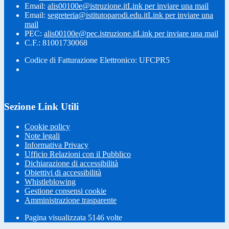
Email:
alis00100e@istruzione.it
Link per inviare una mail
Email:
segreteria@istitutoparodi.edu.it
Link per inviare una
mail
PEC:
alis00100e@pec.istruzione.it
Link per inviare una mail
C.F.: 81001730068
Codice di Fatturazione Elettronico: UFCPR5
Sezione Link Utili
Cookie policy
Note legali
Informativa Privacy
Ufficio Relazioni con il Pubblico
Dichiarazione di accessibilità
Obiettivi di accessibilità
Whistleblowing
Gestione consensi cookie
Amministrazione trasparente
Pagina visualizzata
5146
volte