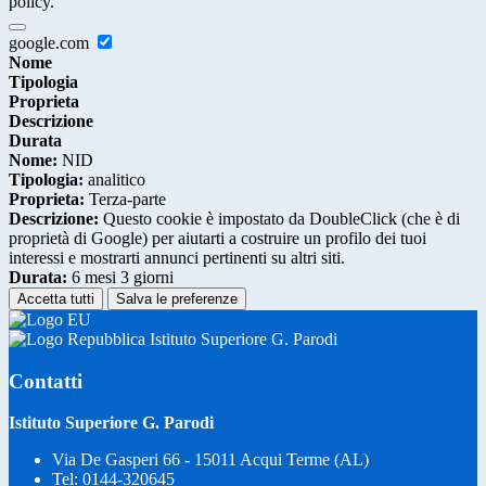
policy.
google.com
Nome
Tipologia
Proprieta
Descrizione
Durata
Nome:
NID
Tipologia:
analitico
Proprieta:
Terza-parte
Descrizione:
Questo cookie è impostato da DoubleClick (che è di
proprietà di Google) per aiutarti a costruire un profilo dei tuoi
interessi e mostrarti annunci pertinenti su altri siti.
Durata:
6 mesi 3 giorni
Accetta tutti
Salva le preferenze
Istituto Superiore G. Parodi
Contatti
Istituto Superiore G. Parodi
Via De Gasperi 66 - 15011 Acqui Terme (AL)
Tel:
0144-320645