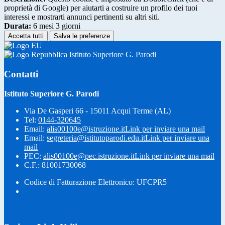
proprietà di Google) per aiutarti a costruire un profilo dei tuoi
interessi e mostrarti annunci pertinenti su altri siti.
Durata:
6 mesi 3 giorni
Accetta tutti
Salva le preferenze
Istituto Superiore G. Parodi
Contatti
Istituto Superiore G. Parodi
Via De Gasperi 66 - 15011 Acqui Terme (AL)
Tel:
0144-320645
Email:
alis00100e@istruzione.it
Link per inviare una mail
Email:
segreteria@istitutoparodi.edu.it
Link per inviare una
mail
PEC:
alis00100e@pec.istruzione.it
Link per inviare una mail
C.F.: 81001730068
Codice di Fatturazione Elettronico: UFCPR5