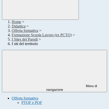
Home
>
Didattica
>
Offerta formativa
>
Formazione Scuola Lavoro (ex PCTO)
>
I Sites del Parodi
>
I siti del territorio
Menu di
navigazione
Offerta formativa
PTOF e POF