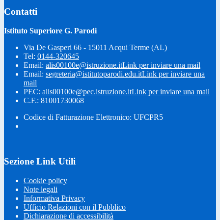
Contatti
Istituto Superiore G. Parodi
Via De Gasperi 66 - 15011 Acqui Terme (AL)
Tel:
0144-320645
Email:
alis00100e@istruzione.it
Link per inviare una mail
Email:
segreteria@istitutoparodi.edu.it
Link per inviare una
mail
PEC:
alis00100e@pec.istruzione.it
Link per inviare una mail
C.F.: 81001730068
Codice di Fatturazione Elettronico: UFCPR5
Sezione Link Utili
Cookie policy
Note legali
Informativa Privacy
Ufficio Relazioni con il Pubblico
Dichiarazione di accessibilità