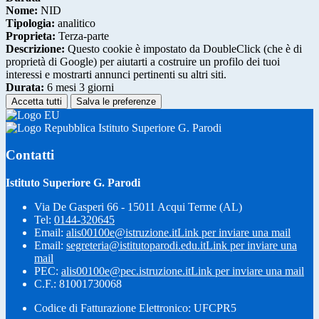
Nome:
NID
Tipologia:
analitico
Proprieta:
Terza-parte
Descrizione:
Questo cookie è impostato da DoubleClick (che è di
proprietà di Google) per aiutarti a costruire un profilo dei tuoi
interessi e mostrarti annunci pertinenti su altri siti.
Durata:
6 mesi 3 giorni
Accetta tutti
Salva le preferenze
Istituto Superiore G. Parodi
Contatti
Istituto Superiore G. Parodi
Via De Gasperi 66 - 15011 Acqui Terme (AL)
Tel:
0144-320645
Email:
alis00100e@istruzione.it
Link per inviare una mail
Email:
segreteria@istitutoparodi.edu.it
Link per inviare una
mail
PEC:
alis00100e@pec.istruzione.it
Link per inviare una mail
C.F.: 81001730068
Codice di Fatturazione Elettronico: UFCPR5