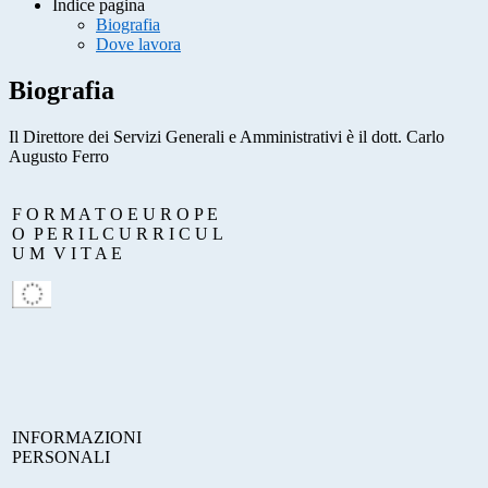
Indice pagina
Biografia
Dove lavora
Biografia
Il Direttore dei Servizi Generali e Amministrativi è il dott. Carlo
Augusto Ferro
F
O R M A T O E U R O P E
O P E R I L C U R R I C U L
U M V I T A E
I
NFORMAZIONI
PERSONALI