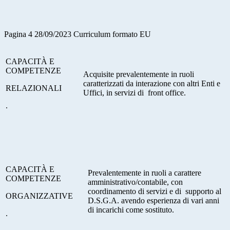
Pagina 4 28/09/2023 Curriculum formato EU
C
APACITÀ E
COMPETENZE
Acquisite prevalentemente in ruoli
caratterizzati da interazione con altri Enti e
RELAZIONALI
Uffici, in servizi di front office.
.
C
APACITÀ E
Prevalentemente in ruoli a carattere
COMPETENZE
amministrativo/contabile, con
coordinamento di servizi e di supporto al
ORGANIZZATIVE
D.S.G.A. avendo esperienza di vari anni
di incarichi come sostituto.
.