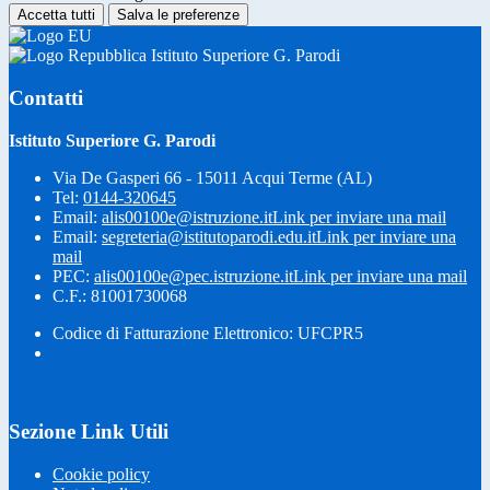
Accetta tutti
Salva le preferenze
Istituto Superiore G. Parodi
Contatti
Istituto Superiore G. Parodi
Via De Gasperi 66 - 15011 Acqui Terme (AL)
Tel:
0144-320645
Email:
alis00100e@istruzione.it
Link per inviare una mail
Email:
segreteria@istitutoparodi.edu.it
Link per inviare una
mail
PEC:
alis00100e@pec.istruzione.it
Link per inviare una mail
C.F.: 81001730068
Codice di Fatturazione Elettronico: UFCPR5
Sezione Link Utili
Cookie policy