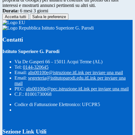
interessi e mostrarti annunci pertinenti su altri siti.
Durata:
6 mesi 3 giorni
Accetta tutti
Salva le preferenze
Istituto Superiore G. Parodi
Contatti
Istituto Superiore G. Parodi
Via De Gasperi 66 - 15011 Acqui Terme (AL)
Tel:
0144-320645
Email:
alis00100e@istruzione.it
Link per inviare una mail
Email:
segreteria@istitutoparodi.edu.it
Link per inviare una
mail
PEC:
alis00100e@pec.istruzione.it
Link per inviare una mail
C.F.: 81001730068
Codice di Fatturazione Elettronico: UFCPR5
Sezione Link Utili