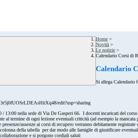
Home
>
Novità
>
Le notizie
>
Calendario Corsi di 
Calendario C
Si allega Calendario 
3r5j0fUOSrLDEAsHiiXq48/edit?usp=sharing
00 / 13:00 nella sede di Via De Gasperi 66. I docenti incaricati del cors
 al termine di ogni lezione eventuali criticità (ad esempio la mancata pa
olari). Le presenze/assenze ai corsi di recupero verranno debitament
 colonna della tabella per dar modo alle famiglie di giustificare eventuali
nno. Si ringrazia per la fattiva collaborazi