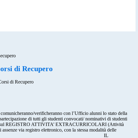
Recupero
orsi di Recupero
Corsi di Recupero
o comunicheranno/verificheranno con l’Ufficio alunni lo stato della
rtecipazione di tutti gli studenti convocati/ nominativi di studenti
e registrate sul REGISTRO ATTIVITA’ EXTRACURRICOLARI (Attività
 assenze via registro elettronico, con la stessa modalità delle
one e si porgono cordiali saluti IL