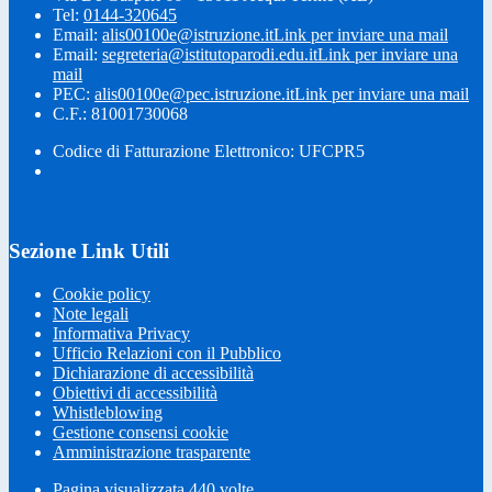
Tel:
0144-320645
Email:
alis00100e@istruzione.it
Link per inviare una mail
Email:
segreteria@istitutoparodi.edu.it
Link per inviare una
mail
PEC:
alis00100e@pec.istruzione.it
Link per inviare una mail
C.F.: 81001730068
Codice di Fatturazione Elettronico: UFCPR5
Sezione Link Utili
Cookie policy
Note legali
Informativa Privacy
Ufficio Relazioni con il Pubblico
Dichiarazione di accessibilità
Obiettivi di accessibilità
Whistleblowing
Gestione consensi cookie
Amministrazione trasparente
Pagina visualizzata
440
volte