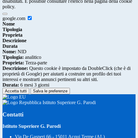
disabilitati. È possibile consultare l'elenco nella pagina della cookie
policy.
google.com
Nome
Tipologia
Proprieta
Descrizione
Durata
Nome:
NID
Tipologia:
analitico
Proprieta:
Terza-parte
Descrizione:
Questo cookie è impostato da DoubleClick (che è di
proprietà di Google) per aiutarti a costruire un profilo dei tuoi
interessi e mostrarti annunci pertinenti su altri siti.
Durata:
6 mesi 3 giorni
Accetta tutti
Salva le preferenze
Istituto Superiore G. Parodi
Contatti
Istituto Superiore G. Parodi
Via De Gasperi 66 - 15011 Acqui Terme (AL)