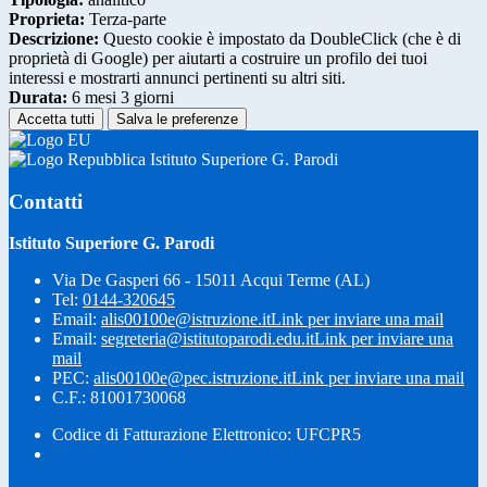
Proprieta:
Terza-parte
Descrizione:
Questo cookie è impostato da DoubleClick (che è di
proprietà di Google) per aiutarti a costruire un profilo dei tuoi
interessi e mostrarti annunci pertinenti su altri siti.
Durata:
6 mesi 3 giorni
Accetta tutti
Salva le preferenze
Istituto Superiore G. Parodi
Contatti
Istituto Superiore G. Parodi
Via De Gasperi 66 - 15011 Acqui Terme (AL)
Tel:
0144-320645
Email:
alis00100e@istruzione.it
Link per inviare una mail
Email:
segreteria@istitutoparodi.edu.it
Link per inviare una
mail
PEC:
alis00100e@pec.istruzione.it
Link per inviare una mail
C.F.: 81001730068
Codice di Fatturazione Elettronico: UFCPR5