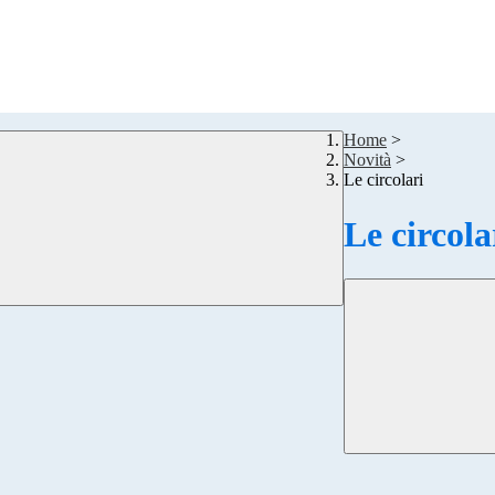
Home
>
Novità
>
Le circolari
Le circola