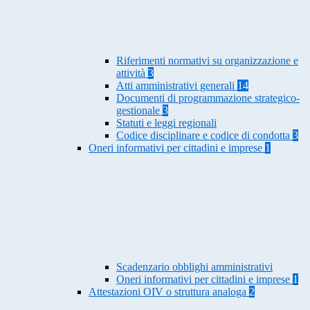
Riferimenti normativi su organizzazione e
attività
3
Atti amministrativi generali
14
Documenti di programmazione strategico-
gestionale
3
Statuti e leggi regionali
Codice disciplinare e codice di condotta
3
Oneri informativi per cittadini e imprese
1
Scadenzario obblighi amministrativi
Oneri informativi per cittadini e imprese
1
Attestazioni OIV o struttura analoga
2