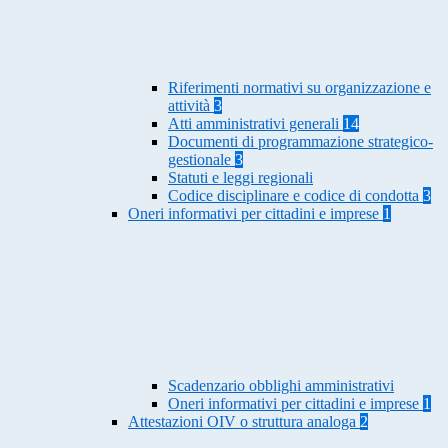
Riferimenti normativi su organizzazione e
attività
3
Atti amministrativi generali
14
Documenti di programmazione strategico-
gestionale
3
Statuti e leggi regionali
Codice disciplinare e codice di condotta
3
Oneri informativi per cittadini e imprese
1
Scadenzario obblighi amministrativi
Oneri informativi per cittadini e imprese
1
Attestazioni OIV o struttura analoga
2