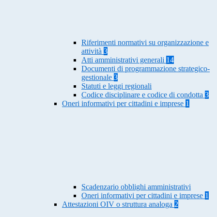
Riferimenti normativi su organizzazione e
attività
3
Atti amministrativi generali
14
Documenti di programmazione strategico-
gestionale
3
Statuti e leggi regionali
Codice disciplinare e codice di condotta
3
Oneri informativi per cittadini e imprese
1
Scadenzario obblighi amministrativi
Oneri informativi per cittadini e imprese
1
Attestazioni OIV o struttura analoga
2